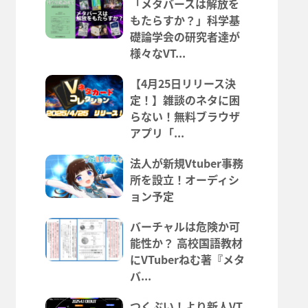
「メタバースは解放を
もたらすか？」科学基
礎論学会の研究者達が
様々なVT...
【4月25日リリース決
定！】雑談のネタに困
らない！無料ブラウザ
アプリ「...
法人が新規Vtuber事務
所を設立！オーディシ
ョン予定
バーチャルは危険か可
能性か？ 高校国語教材
にVTuberねむ著『メタ
バ...
つくぶい！より新人VT