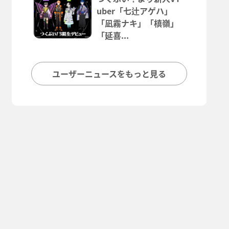
uber「七辻アゲハ」
「凪霧ナキ」「槙嶺」
「延喜...
ユーザーニュースをもっと見る