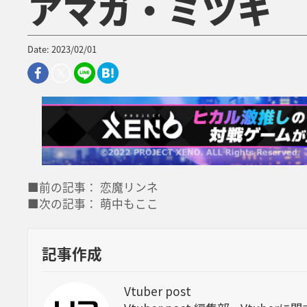
アマガ・ミツキ
Date: 2023/02/01
■前の記事： 恋魔リンネ
■次の記事： 萌中もここ
記事作成
Vtuber post