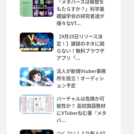
「メタバースは解放を
もたらすか？」科学基
礎論学会の研究者達が
様々なVT...
【4月25日リリース決
定！】雑談のネタに困
らない！無料ブラウザ
アプリ「...
法人が新規Vtuber事務
所を設立！オーディシ
ョン予定
バーチャルは危険か可
能性か？ 高校国語教材
にVTuberねむ著『メタ
バ...
つくぶい！より新人VT