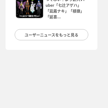
uber「七辻アゲハ」
「凪霧ナキ」「槙嶺」
「延喜...
ユーザーニュースをもっと見る