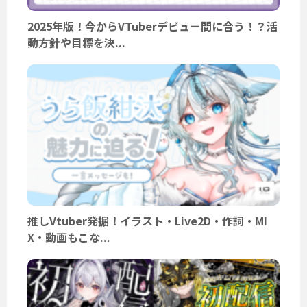
2025年版！今からVTuberデビュー間に合う！？活
動方針や目標を決...
推しVtuber発掘！イラスト・Live2D・作詞・MI
X・動画もこな...