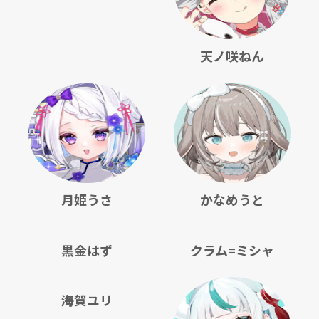
天ノ咲ねん
月姫うさ
かなめうと
黒金はず
クラム=ミシャ
海賀ユリ