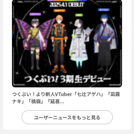
つくぶい！より新人VTuber「七辻アゲハ」「凪霧
ナキ」「槙嶺」「延喜...
ユーザーニュースをもっと見る