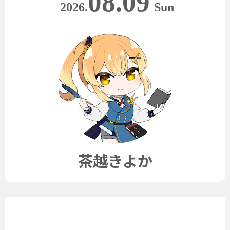
08.09
2026.
Sun
茶越きよか