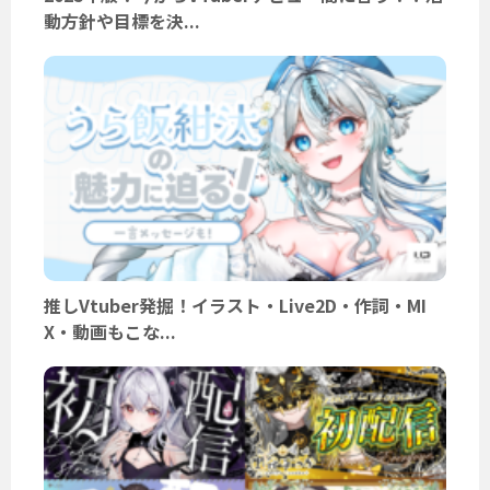
動方針や目標を決...
推しVtuber発掘！イラスト・Live2D・作詞・MI
X・動画もこな...