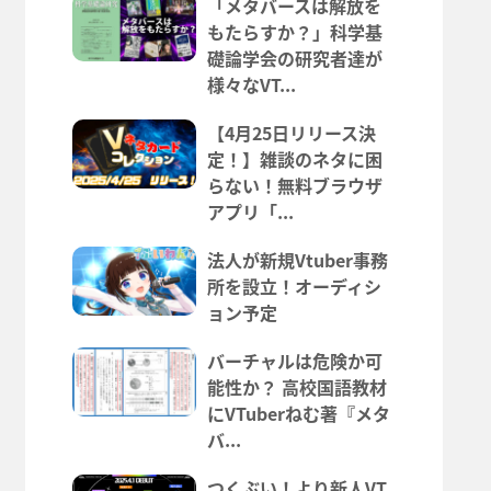
「メタバースは解放を
もたらすか？」科学基
礎論学会の研究者達が
様々なVT...
【4月25日リリース決
定！】雑談のネタに困
らない！無料ブラウザ
アプリ「...
法人が新規Vtuber事務
所を設立！オーディシ
ョン予定
バーチャルは危険か可
能性か？ 高校国語教材
にVTuberねむ著『メタ
バ...
つくぶい！より新人VT