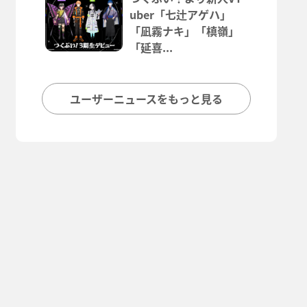
uber「七辻アゲハ」
「凪霧ナキ」「槙嶺」
「延喜...
ユーザーニュースをもっと見る