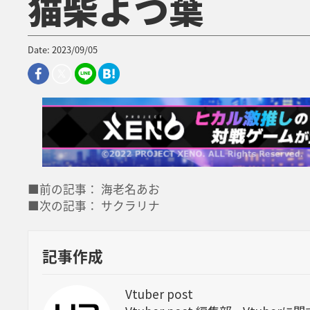
猫柴よつ葉
Date: 2023/09/05
■前の記事： 海老名あお
■次の記事： サクラリナ
記事作成
Vtuber post