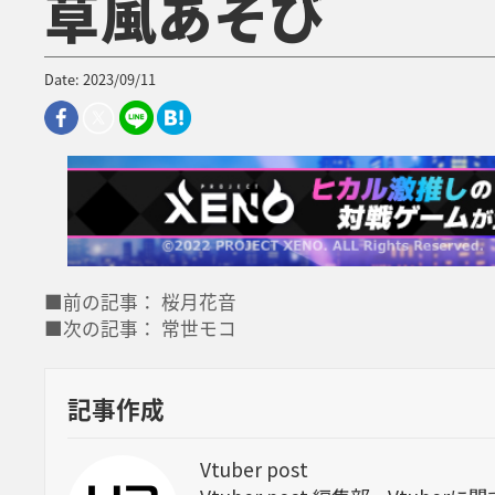
草風あそび
Date: 2023/09/11
■前の記事： 桜月花音
■次の記事： 常世モコ
記事作成
Vtuber post