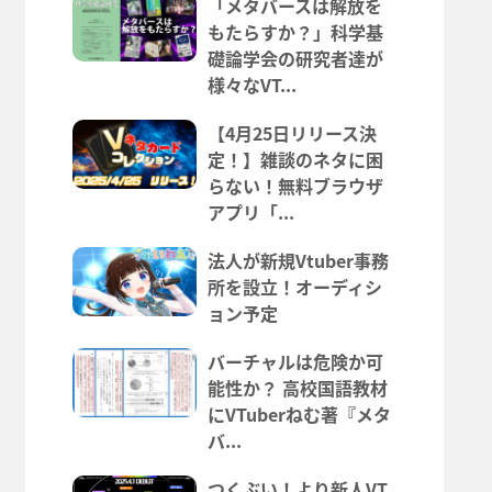
「メタバースは解放を
もたらすか？」科学基
礎論学会の研究者達が
様々なVT...
【4月25日リリース決
定！】雑談のネタに困
らない！無料ブラウザ
アプリ「...
法人が新規Vtuber事務
所を設立！オーディシ
ョン予定
バーチャルは危険か可
能性か？ 高校国語教材
にVTuberねむ著『メタ
バ...
つくぶい！より新人VT