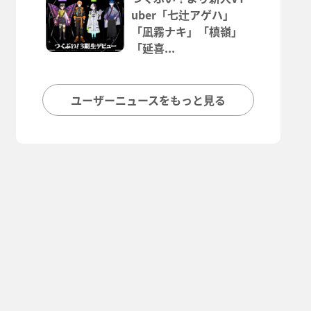
uber「七辻アゲハ」
「凪霧ナキ」「槙嶺」
「延喜...
ユーザーニュースをもっと見る