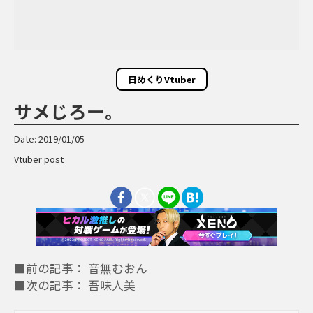
日めくりVtuber
サメじろー。
Date: 2019/01/05
Vtuber post
■前の記事： 音無むおん
■次の記事： 吾味人美