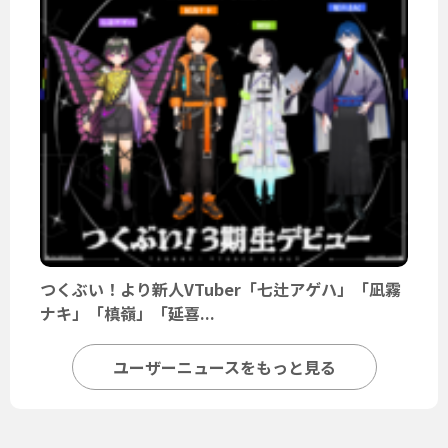
つくぶい！より新人VTuber「七辻アゲハ」「凪霧
ナキ」「槙嶺」「延喜...
ユーザーニュースをもっと見る