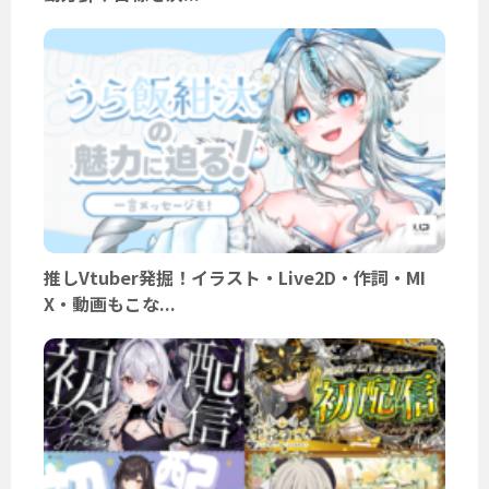
推しVtuber発掘！イラスト・Live2D・作詞・MI
X・動画もこな...