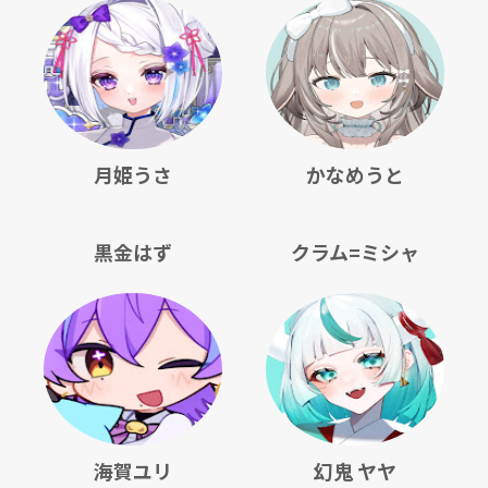
月姫うさ
かなめうと
黒金はず
クラム=ミシャ
海賀ユリ
幻鬼 ヤヤ