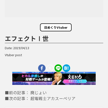
日めくりVtuber
エフェクトⅠ世
Date: 2019/04/13
Vtuber post
■前の記事： 廃じょい
■次の記事： 超電戦士アカスーペリア