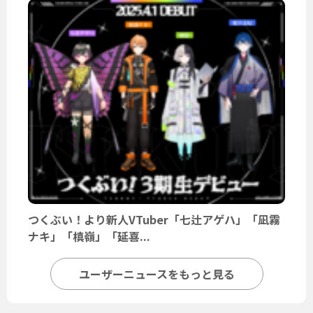
つくぶい！より新人VTuber「七辻アゲハ」「凪霧
ナキ」「槙嶺」「延喜...
ユーザーニュースをもっと見る