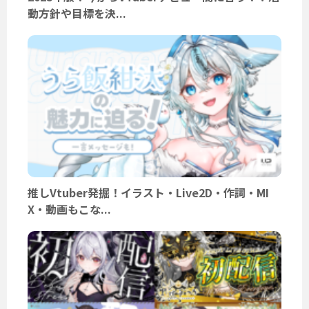
動方針や目標を決...
推しVtuber発掘！イラスト・Live2D・作詞・MI
X・動画もこな...