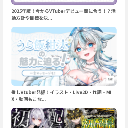
2025年版！今からVTuberデビュー間に合う！？活
動方針や目標を決...
推しVtuber発掘！イラスト・Live2D・作詞・MI
X・動画もこな...