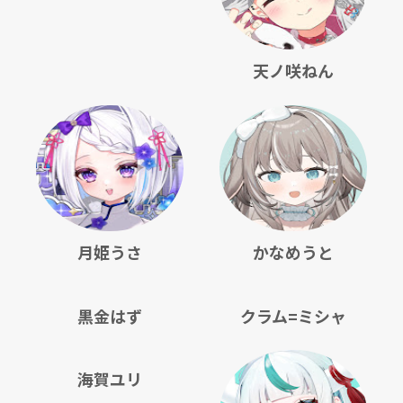
天ノ咲ねん
月姫うさ
かなめうと
黒金はず
クラム=ミシャ
海賀ユリ