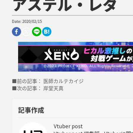
アステル・レダ
Date: 2020/02/15
■前の記事： 医師カルテカイジ
■次の記事： 岸堂天真
記事作成
Vtuber post