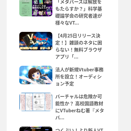
「メタバースは解放を
もたらすか？」科学基
礎論学会の研究者達が
様々なVT...
【4月25日リリース決
定！】雑談のネタに困
らない！無料ブラウザ
アプリ「...
法人が新規Vtuber事務
所を設立！オーディシ
ョン予定
バーチャルは危険か可
能性か？ 高校国語教材
にVTuberねむ著『メタ
バ...
つくぶい！より新人VT