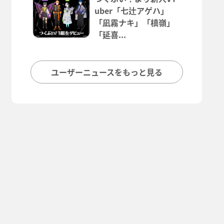
uber「七辻アゲハ」
「凪霧ナキ」「槙嶺」
「延喜...
ユーザーニュースをもっと見る