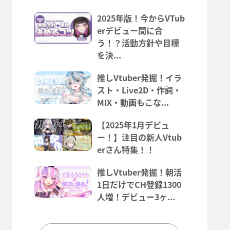
2025年版！今からVTub
erデビュー間に合
う！？活動方針や目標
を決...
推しVtuber発掘！イラ
スト・Live2D・作詞・
MIX・動画もこな...
【2025年1月デビュ
ー！】注目の新人Vtub
erさん特集！！
推しVtuber発掘！朝活
1日だけでCH登録1300
人増！デビュー3ヶ...