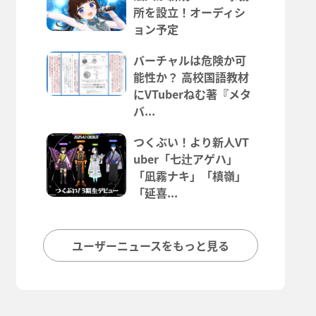
所を設立！オーディシ
ョン予定
バーチャルは危険か可
能性か？ 高校国語教材
にVTuberねむ著『メタ
バ...
つくぶい！より新人VT
uber「七辻アゲハ」
「凪霧ナキ」「槙嶺」
「延喜...
ユーザーニュースをもっと見る