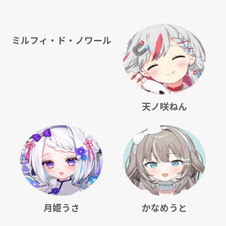
ミルフィ・ド・ノワール
天ノ咲ねん
月姫うさ
かなめうと