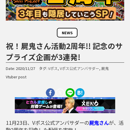
NEWS
祝！屍鬼さん活動2周年!! 記念のサ
プライズ企画が3連発!
Date: 2020/11/27 タグ:
Vポス
,
Vポス公式アンバサダー
,
屍鬼
Vtuber post
11月23日、Vポス公式アンバサダーの
屍鬼さん
が、活
動2周年を記念した配信を実施！