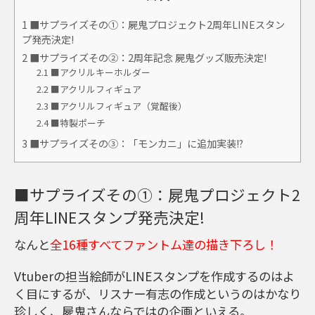
1
■サプライズその①：屍鬼プロジェクト2周年LINEスタン
プ発売決定!
2
■サプライズその②：2周年記念 屍鬼グッズ販売決定!
2.1
■アクリルキーホルダー
2.2
■アクリルフィギュア
2.3
■アクリルフィギュア（覚醒後）
2.4
■特製ポーチ
3
■サプライズその③：「モンカニ」に追加実装!?
■サプライズその①：屍鬼プロジェクト2
周年LINEスタンプ発売決定!
なんと
全16種すべてファントム達の描き下ろし！
Vtuberの担当絵師がLINEスタンプを作成するのはよ
く目にするが、リスナー有志の作成というのはかなり
珍しく、屍鬼さんならではの企画といえる。