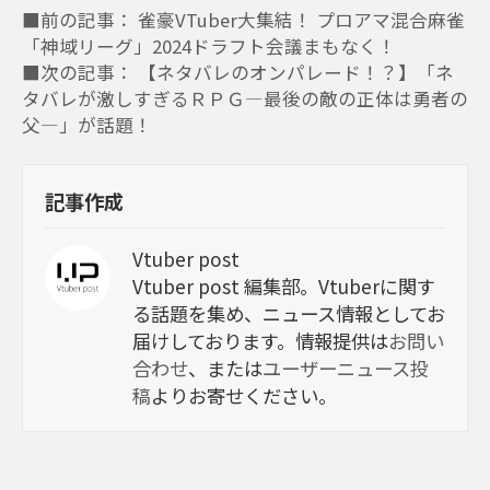
■前の記事： 雀豪VTuber大集結！ プロアマ混合麻雀
「神域リーグ」2024ドラフト会議まもなく！
■次の記事： 【ネタバレのオンパレード！？】「ネ
タバレが激しすぎるＲＰＧ―最後の敵の正体は勇者の
父―」が話題！
記事作成
Vtuber post
Vtuber post 編集部。Vtuberに関す
る話題を集め、ニュース情報としてお
届けしております。情報提供は
お問い
合わせ
、または
ユーザーニュース投
稿
よりお寄せください。