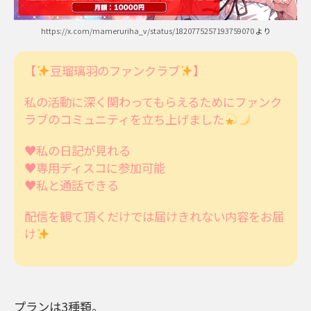
https://x.com/mameruriha_v/status/1820775257193759070
より
【
豆瑠璃羽のファンクラブ
】
私の活動に深く関わってもらえるためにファンク
ラブのコミュニティを立ち上げました
♥️私の日記が見れる
♥️専用ディスコに参加可能
♥️私と通話できる
配信を観て頂くだけでは届けきれない内容をお届
け
プランは3種類。