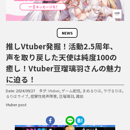
NEWS
推しVtuber発掘！活動2.5周年、
声を取り戻した天使は純度100の
癒し！Vtuber豆瑠璃羽さんの魅力
に迫る！
Date: 2024/09/27 タグ:
Vtuber
,
ゲーム配信
,
まめるりは
,
ラヴるりは
,
るりはライブ
,
痙攣性発声障害
,
豆瑠璃羽
,
雑談
Vtuber post