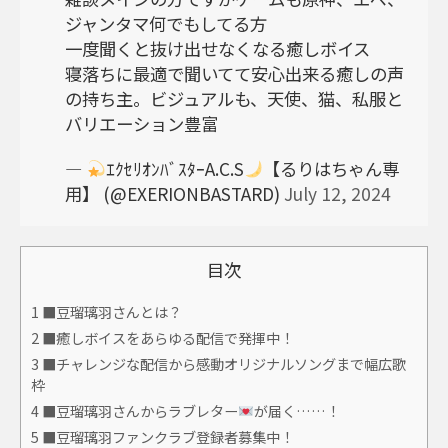
ジャンタマ何でもしてる方
一度聞くと抜け出せなくなる癒しボイス
寝落ちに最適で聞いてて安心出来る癒しの声
の持ち主。ビジュアルも、天使、猫、私服と
バリエーション豊富
—
ｴｸｾﾘｵﾝﾊﾞｽﾀｰA.C.S
【るりはちゃん専
用】 (@EXERIONBASTARD)
July 12, 2024
目次
1
■豆瑠璃羽さんとは？
2
■癒しボイスをあらゆる配信で発揮中！
3
■チャレンジな配信から感動オリジナルソングまで幅広歌
枠
4
■豆瑠璃羽さんからラブレター
が届く……！
5
■豆瑠璃羽ファンクラブ登録者募集中！