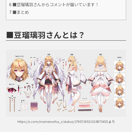
6
■豆瑠璃羽さんからコメントが届いています！
7
■まとめ
■豆瑠璃羽さんとは？
https://x.com/mameruriha_v/status/1790719531515875455
より