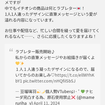
メですが
中でもイチオシの商品は何とラブレター
！
1人1人違ったデザインに直筆メッセージという愛が
溢れる内容になっています。
お仕事や配信など、忙しい合間を縫って愛を届けてく
れるなんて……、さらに応援したくなりますよね！
ラブレター販売開始♪
私からの直筆メッセージやお絵描きが届くよ
１人１人違う凝ったデザインになるので、届
いてからのお楽しみ♡
https://t.co/ellWYhK
bY1
pic.twitter.com/nHQfiISbSJ
— 豆瑠璃羽
個人勢VTuber‎໒꒱· ﾟ
ナヒ
ーダ完凸する為、原石使用禁止
(@mame
ruriha_v)
April 11, 2024