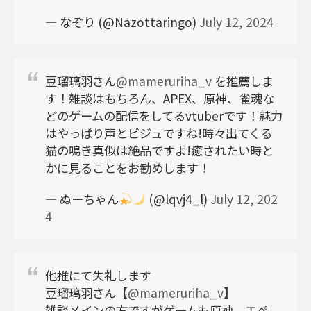
— なぞり (@Nazottaringo)
July 12, 2024
豆瑠璃羽さん
@mameruriha_v
を推薦しま
す！雑談はもちろん、APEX、原神、雀魂な
どのゲームの配信をしてるvtuberです！魅力
はやっぱり声とビジュですね!時々出てくる
猫の鳴き真似は絶品ですよ!癒されたい時と
かに見ることをお勧めします！
— ぬーちゃん
(@lqvj4_l)
July 12, 202
4
他推にて失礼します
豆瑠璃羽さん【
@mameruriha_v
】
雑談メインの方ですがゲームも原神、エペ、