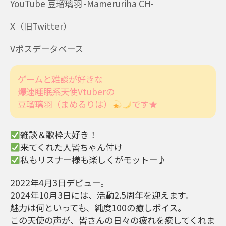
YouTube 豆瑠璃羽 -Mameruriha CH-
X（旧Twitter）
Vポスデータベース
ゲームと雑談が好きな
爆速睡眠系天使Vtuberの
豆瑠璃羽（まめるりは）
です★
雑談＆歌枠大好き！
来てくれた人皆ちゃん付け
私もリスナー様も楽しくがモットー♪
2022年4月3日デビュー。
2024年10月3日には、活動2.5周年を迎えます。
魅力は何といっても、純度100の癒しボイス。
この天使の声が、皆さんの日々の疲れを癒してくれま