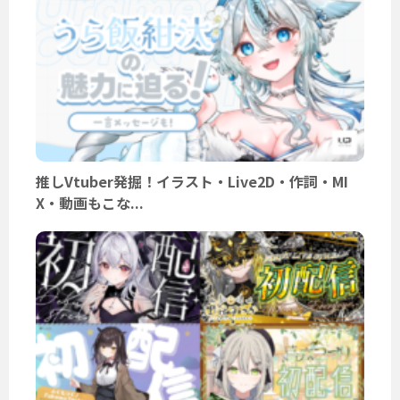
推しVtuber発掘！イラスト・Live2D・作詞・MI
X・動画もこな...