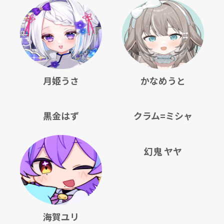
月姫うさ
かなめうと
黒金はず
クラム=ミシャ
幻鬼 ヤヤ
海賀ユリ