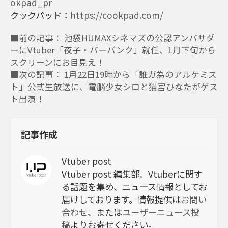
okpad_pr
クックパッド：
https://cookpad.com/
■前の記事： 池袋HUMAXシネマズの公認アンバサダ
ーにVtuber「夜子・バーバンク」就任、1月下旬から
スクリーンにお目見え！
■次の記事： 1月22日19時から「誰ガ為のアルケミス
ト」公式生放送に、電脳少女シロと猫宮ひなたがゲス
ト出演！
記事作成
Vtuber post
Vtuber post 編集部。Vtuberに関す
る話題を集め、ニュース情報としてお
届けしております。情報提供は
お問い
合わせ
、または
ユーザーニュース投
稿
よりお寄せください。