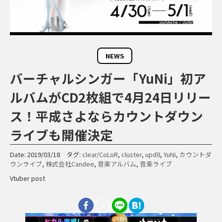
NEWS
バーチャルシンガー「YuNi」初ア
ルバムがCD2枚組で4月24日リリー
ス！平成さよならカウントダウン
ライブも開催決定
Date: 2019/03/18 タグ:
clear/CoLoR
,
cluster
,
upd8
,
YuNi
,
カウントダ
ウンライブ
,
株式会社Candee
,
音楽アルバム
,
音楽ライブ
Vtuber post