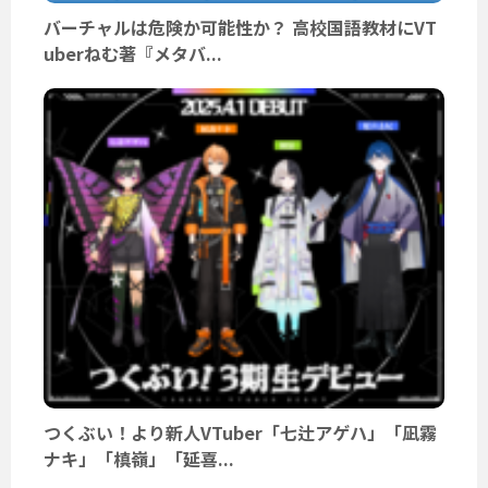
バーチャルは危険か可能性か？ 高校国語教材にVT
uberねむ著『メタバ...
つくぶい！より新人VTuber「七辻アゲハ」「凪霧
ナキ」「槙嶺」「延喜...