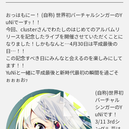
おっはもにー！ (自称) 世界初バーチャルシンガーのY
uNiでーすｯ！！
今回、clusterさんでわたしのはじめてのアルバムリ
リースを記念したライブを開催させていただくことに
なりました！しかもなんと…4月30日は平成最後の
日…！！
この記念すべき日にみんなと会えるのを楽しみにして
ます！！
YuNiと一緒に平成最後と新時代最初の瞬間を過ごそ
ぉぉぉおｯ
(自称)世界初
バーチャル
シンガーのY
uNiです！
3/11 3rdシ
ングル 花は