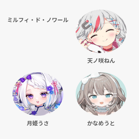
ミルフィ・ド・ノワール
天ノ咲ねん
月姫うさ
かなめうと