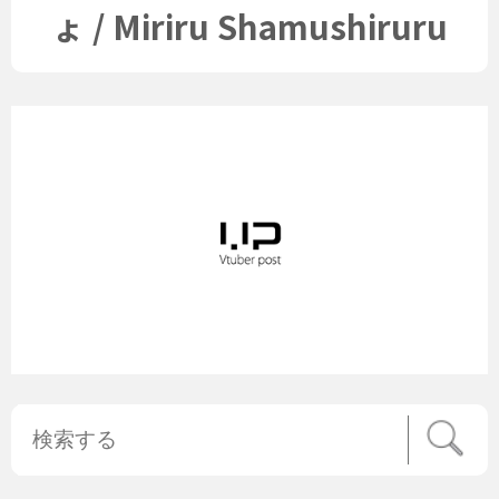
ょ / Miriru Shamushiruru