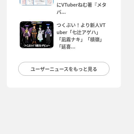
にVTuberねむ著『メタ
バ...
つくぶい！より新人VT
uber「七辻アゲハ」
「凪霧ナキ」「槙嶺」
「延喜...
ユーザーニュースをもっと見る