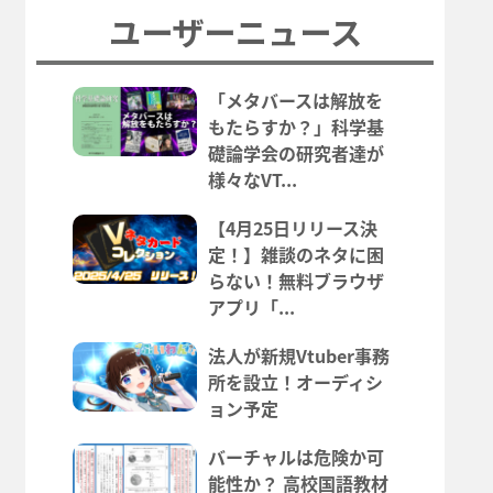
ユーザーニュース
「メタバースは解放を
もたらすか？」科学基
礎論学会の研究者達が
様々なVT...
【4月25日リリース決
定！】雑談のネタに困
らない！無料ブラウザ
アプリ「...
法人が新規Vtuber事務
所を設立！オーディシ
ョン予定
バーチャルは危険か可
能性か？ 高校国語教材