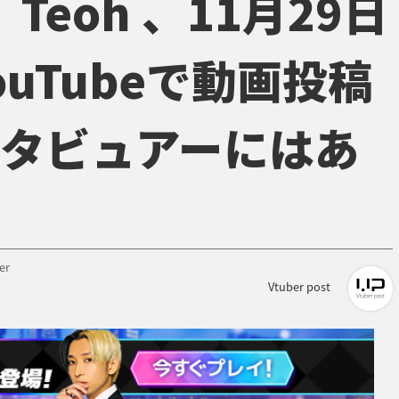
Teoh 、11月29日
uTubeで動画投稿
タビュアーにはあ
er
Vtuber post