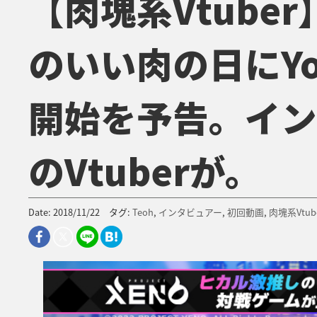
【肉塊系Vtuber】
のいい肉の日にYo
開始を予告。イン
のVtuberが。
Date: 2018/11/22 タグ:
Teoh
,
インタビュアー
,
初回動画
,
肉塊系Vtub