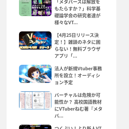
「メタバースは解放を
もたらすか？」科学基
礎論学会の研究者達が
様々なVT...
【4月25日リリース決
定！】雑談のネタに困
らない！無料ブラウザ
アプリ「...
法人が新規Vtuber事務
所を設立！オーディシ
ョン予定
バーチャルは危険か可
能性か？ 高校国語教材
にVTuberねむ著『メタ
バ...
つくぶい！より新人VT