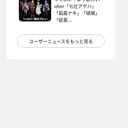
uber「七辻アゲハ」
「凪霧ナキ」「槙嶺」
「延喜...
ユーザーニュースをもっと見る