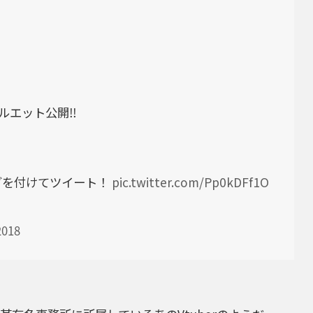
エット公開‼︎
グを付けてツイート！
pic.twitter.com/Pp0kDFf1O
2018