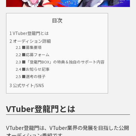
目次
1
VTuber登龍門とは
2
オーディション詳細
2.1
■募集要項
2.2
■応募フォーム
2.3
■「登龍門BOX」の特典＆独自のサポート内容
2.4
■お知らせ記事
2.5
■選考の様子
3
公式サイト/SNS
VTuber登龍門とは
VTuber登龍門は、VTuber業界の発展を目指した公開
オーディション番組です。