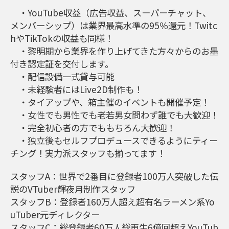
・YouTube収益（広告収益、スーパーチャット、
メンバーシップ）は業界最高水準の95％還元！Twitc
hやTikTokの収益も同様！
・黎明期から業界を作り上げてきた方々からのお墨
付き認定証を交付します。
・配信設備一式貸与可能
・未経験者にはLive2D制作も！
・タイアップや、箱主催のイベントも開催予定！
・女性でも男性でも老若男女問わず誰でも大歓迎！
・完全初心者の方でももちろん大歓迎！
・独立後もセルフプロデュースできるようにティー
チング！実力派スタッフも揃ってます！
スタッフA：世界で2番目に登録者100万人突破した伝
説のVTuber輝夜月制作スタッフ
スタッフB：登録者160万人超え超有名ラーメン系Yo
uTuber元ディレクター
スタッフC：総登録者60万人総再生6億回超えYouTub