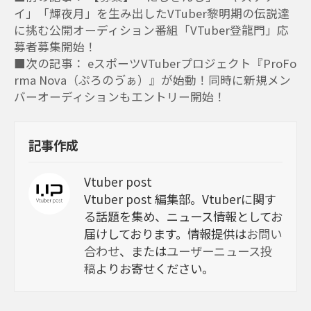
イ」「輝夜月」を生み出したVTuber黎明期の伝説達
に挑む公開オーディション番組「VTuber登龍門」応
募者募集開始！
■次の記事： eスポーツVTuberプロジェクト『ProFo
rma Nova（ぷろのゔぁ）』が始動！同時に新規メン
バーオーディションもエントリー開始！
記事作成
Vtuber post
Vtuber post 編集部。Vtuberに関す
る話題を集め、ニュース情報としてお
届けしております。情報提供は
お問い
合わせ
、または
ユーザーニュース投
稿
よりお寄せください。