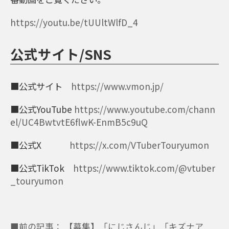
https://youtu.be/tUUltWlfD_4
公式サイト/SNS
■公式サイト
https://www.vmon.jp/
■公式YouTube
https://www.youtube.com/chann
el/UC4BwtvtE6flwK-EnmB5c9uQ
■公式X
https://x.com/VTuberTouryumon
■公式TikTok
https://www.tiktok.com/@vtuber
_touryumon
■前の記事： 【募集】「にじさんじ」「キズナア