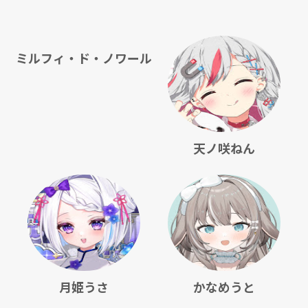
ミルフィ・ド・ノワール
天ノ咲ねん
月姫うさ
かなめうと