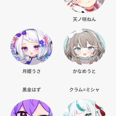
天ノ咲ねん
月姫うさ
かなめうと
黒金はず
クラム=ミシャ