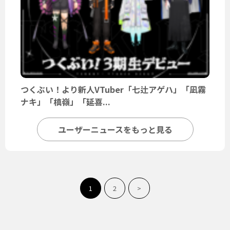
つくぶい！より新人VTuber「七辻アゲハ」「凪霧
ナキ」「槙嶺」「延喜...
ユーザーニュースをもっと見る
1
2
>