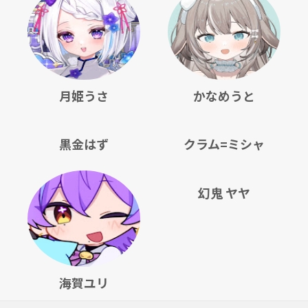
月姫うさ
かなめうと
黒金はず
クラム=ミシャ
幻鬼 ヤヤ
海賀ユリ