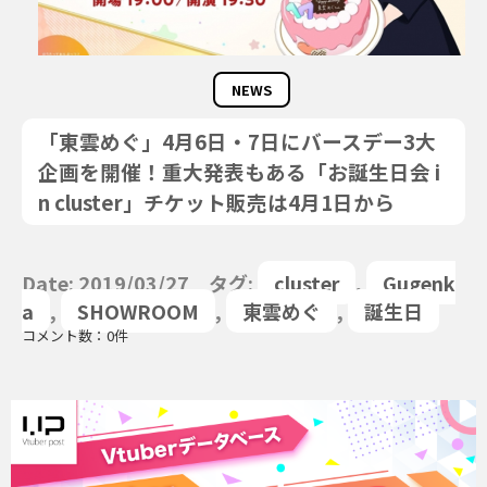
NEWS
「東雲めぐ」4月6日・7日にバースデー3大
企画を開催！重大発表もある「お誕生日会 i
n cluster」チケット販売は4月1日から
Date: 2019/03/27 タグ:
cluster
,
Gugenk
a
,
SHOWROOM
,
東雲めぐ
,
誕生日
コメント数：0件