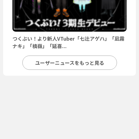
つくぶい！より新人VTuber「七辻アゲハ」「凪霧
ナキ」「槙嶺」「延喜...
ユーザーニュースをもっと見る