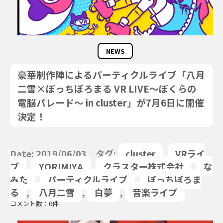
NEWS
豪華制作陣によるパーティクルライブ「八月
二雪×ぼっちぼろまる VR LIVE～ぼくらの
電脳パレード～ in cluster」が7月6日に開催
決定！
Date: 2019/06/03 タグ:
cluster
,
VRライ
ブ
,
YORIMIYA
,
クラスター株式会社
,
な
みた
,
パーティクルライブ
,
ぼっちぼろま
る
,
八月二雪
,
白夢
,
音楽ライブ
コメント数：0件