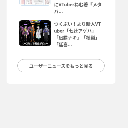
にVTuberねむ著『メタ
バ...
つくぶい！より新人VT
uber「七辻アゲハ」
「凪霧ナキ」「槙嶺」
「延喜...
ユーザーニュースをもっと見る