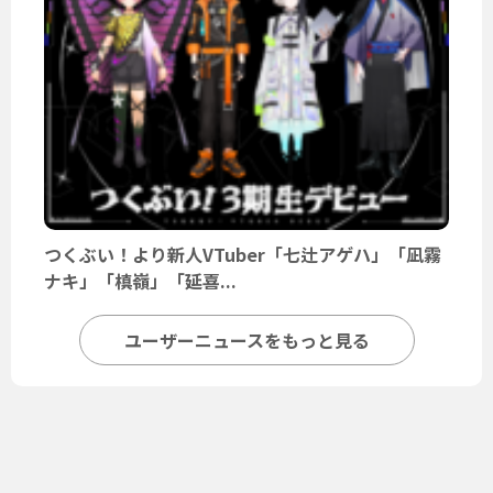
つくぶい！より新人VTuber「七辻アゲハ」「凪霧
ナキ」「槙嶺」「延喜...
ユーザーニュースをもっと見る