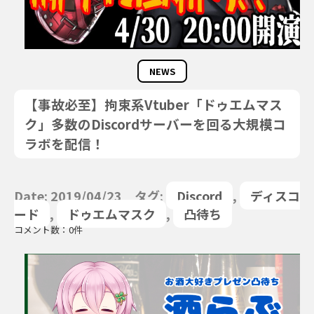
NEWS
【事故必至】拘束系Vtuber「ドゥエムマス
ク」多数のDiscordサーバーを回る大規模コ
ラボを配信！
Date: 2019/04/23 タグ:
Discord
,
ディスコ
ード
,
ドゥエムマスク
,
凸待ち
コメント数：0件