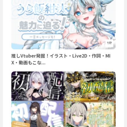
推しVtuber発掘！イラスト・Live2D・作詞・MI
X・動画もこな...