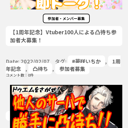
参加者・メンバー募集
【1周年記念】Vtuber100人による凸待ち参
加者大募集！
Date: 2022/02/07 タグ:
#夢咲いちか
,
1周
年記念
,
凸待ち
,
参加者募集
コメント数：0件