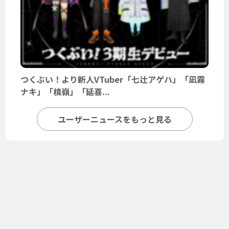
つくぶい！より新人VTuber「七辻アゲハ」「凪霧
ナキ」「槙嶺」「延喜...
ユーザーニュースをもっと見る