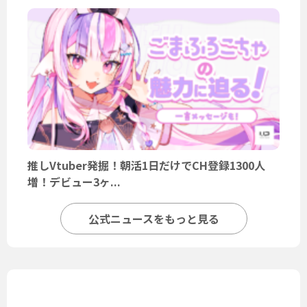
推しVtuber発掘！朝活1日だけでCH登録1300人
増！デビュー3ヶ...
公式ニュースをもっと見る
ユーザーニュース