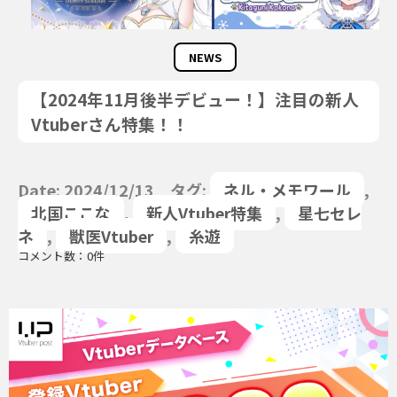
NEWS
【2024年11月後半デビュー！】注目の新人
Vtuberさん特集！！
Date: 2024/12/13 タグ:
ネル・メモワール
,
北国ここな
,
新人Vtuber特集
,
星七セレ
ネ
,
獣医Vtuber
,
糸遊
コメント数：0件