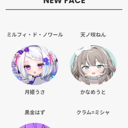
NEW FACE
ミルフィ・ド・ノワール
天ノ咲ねん
月姫うさ
かなめうと
黒金はず
クラム=ミシャ