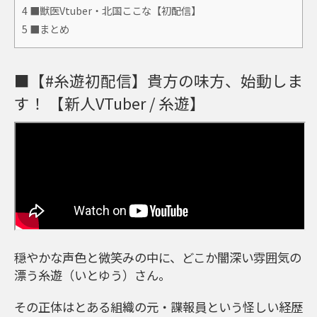
4
■獣医Vtuber・北国ここな【初配信】
5
■まとめ
■【#糸遊初配信】貴方の味方、始動しま
す！ 【新人VTuber / 糸遊】
穏やかな声色と微笑みの中に、どこか闇深い雰囲気の
漂う糸遊（いとゆう）さん。
その正体はとある組織の元・諜報員という怪しい経歴