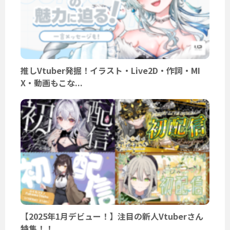
推しVtuber発掘！イラスト・Live2D・作詞・MI
X・動画もこな...
【2025年1月デビュー！】注目の新人Vtuberさん
特集！！