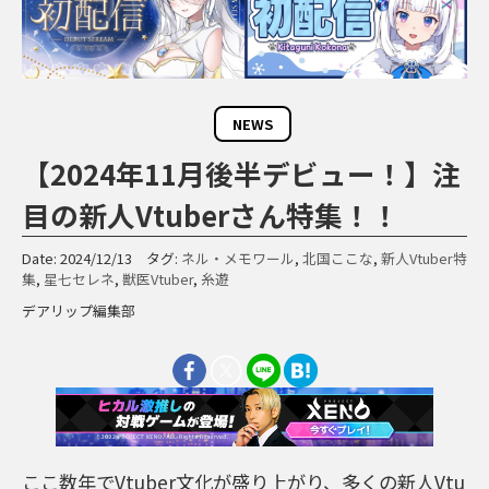
NEWS
【2024年11月後半デビュー！】注
目の新人Vtuberさん特集！！
Date: 2024/12/13 タグ:
ネル・メモワール
,
北国ここな
,
新人Vtuber特
集
,
星七セレネ
,
獣医Vtuber
,
糸遊
デアリップ編集部
ここ数年でVtuber文化が盛り上がり、多くの新人Vtu