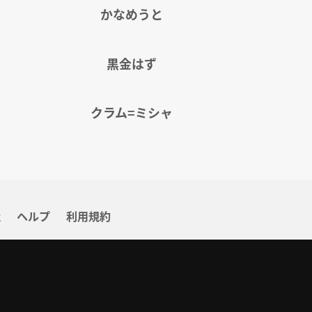
かなめうと
黒金はず
クラム=ミシャ
社
ヘルプ
利用規約