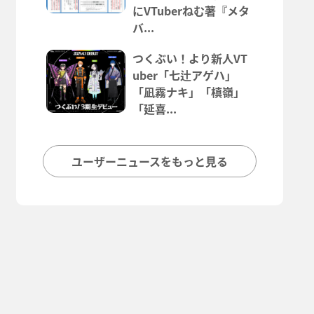
にVTuberねむ著『メタ
バ...
つくぶい！より新人VT
uber「七辻アゲハ」
「凪霧ナキ」「槙嶺」
「延喜...
ユーザーニュースをもっと見る