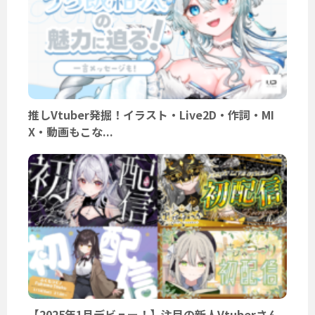
推しVtuber発掘！イラスト・Live2D・作詞・MI
X・動画もこな...
【2025年1月デビュー！】注目の新人Vtuberさん