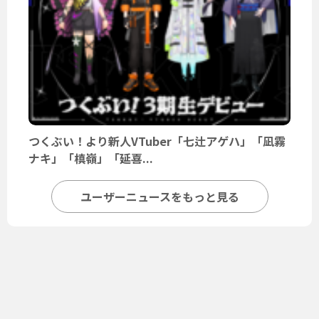
つくぶい！より新人VTuber「七辻アゲハ」「凪霧
ナキ」「槙嶺」「延喜...
ユーザーニュースをもっと見る