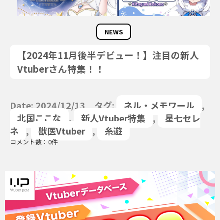
NEWS
【2024年11月後半デビュー！】注目の新人
Vtuberさん特集！！
Date: 2024/12/13 タグ:
ネル・メモワール
,
北国ここな
,
新人Vtuber特集
,
星七セレ
ネ
,
獣医Vtuber
,
糸遊
コメント数：0件