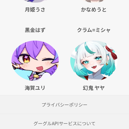
月姫うさ
かなめうと
黒金はず
クラム=ミシャ
海賀ユリ
幻鬼 ヤヤ
プライバシーポリシー
グーグルAPIサービスについて