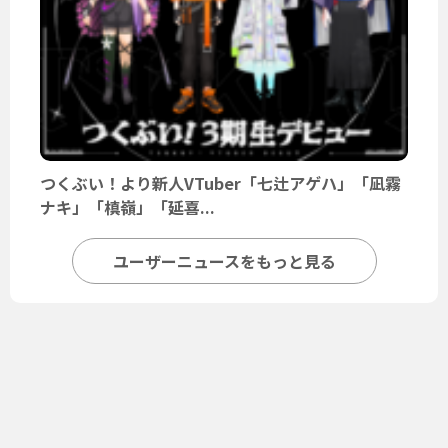
つくぶい！より新人VTuber「七辻アゲハ」「凪霧
ナキ」「槙嶺」「延喜...
ユーザーニュースをもっと見る