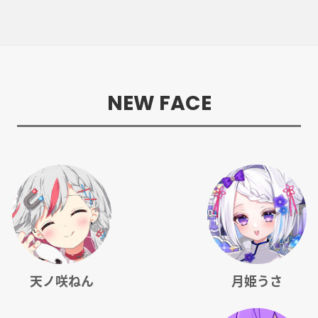
NEW FACE
天ノ咲ねん
月姫うさ