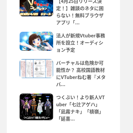
【4月25日リリース決
定！】雑談のネタに困
らない！無料ブラウザ
アプリ「...
法人が新規Vtuber事務
所を設立！オーディシ
ョン予定
バーチャルは危険か可
能性か？ 高校国語教材
にVTuberねむ著『メタ
バ...
つくぶい！より新人VT
uber「七辻アゲハ」
「凪霧ナキ」「槙嶺」
「延喜...