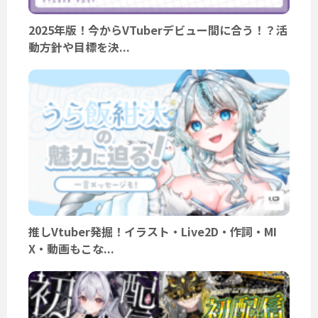
2025年版！今からVTuberデビュー間に合う！？活
動方針や目標を決...
推しVtuber発掘！イラスト・Live2D・作詞・MI
X・動画もこな...