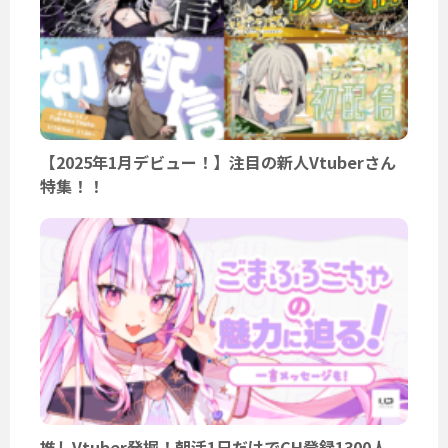
【2025年1月デビュー！】注目の新人Vtuberさん
特集！！
推しVtuber発掘！朝活1日だけでCH登録1300人