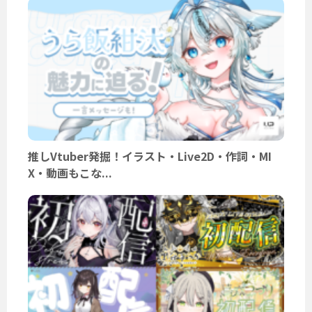
推しVtuber発掘！イラスト・Live2D・作詞・MI
X・動画もこな...