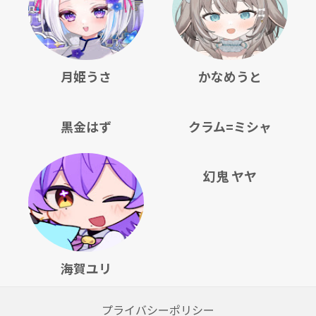
月姫うさ
かなめうと
黒金はず
クラム=ミシャ
幻鬼 ヤヤ
海賀ユリ
プライバシーポリシー