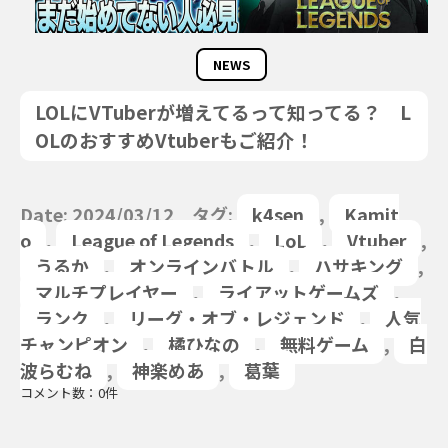
NEWS
LOLにVTuberが増えてるって知ってる？ L
OLのおすすめVtuberもご紹介！
Date: 2024/03/12 タグ:
k4sen
,
Kamit
o
,
League of Legends
,
LoL
,
Vtuber
,
うるか
,
オンラインバトル
,
ハサキング
,
マルチプレイヤー
,
ライアットゲームズ
,
ランク
,
リーグ・オブ・レジェンド
,
人気
チャンピオン
,
橘ひなの
,
無料ゲーム
,
白
波らむね
,
神楽めあ
,
葛葉
コメント数：0件