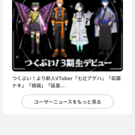
つくぶい！より新人VTuber「七辻アゲハ」「凪霧
ナキ」「槙嶺」「延喜...
ユーザーニュースをもっと見る