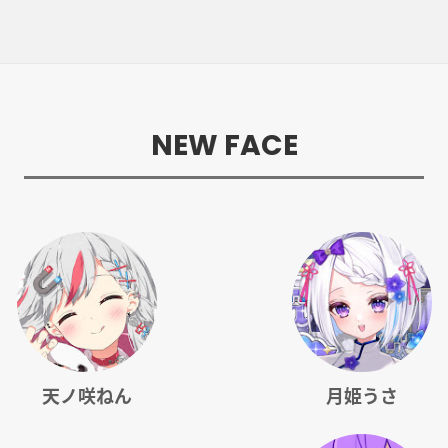
NEW FACE
天ノ咲ねん
月姫うさ