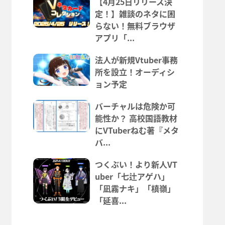
【4月25日リリース決
定！】雑談のネタに困
らない！無料ブラウザ
アプリ「...
法人が新規Vtuber事務
所を設立！オーディシ
ョン予定
バーチャルは危険か可
能性か？ 高校国語教材
にVTuberねむ著『メタ
バ...
つくぶい！より新人VT
uber「七辻アゲハ」
「凪霧ナキ」「槙嶺」
「延喜...