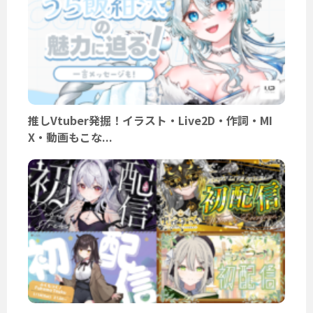
推しVtuber発掘！イラスト・Live2D・作詞・MI
X・動画もこな...