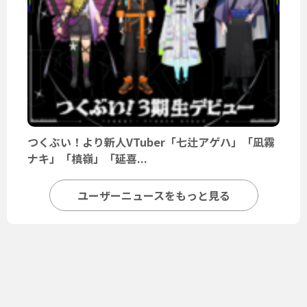
つくぶい！より新人VTuber「七辻アゲハ」「凪霧
ナキ」「槙嶺」「延喜...
ユーザーニュースをもっと見る