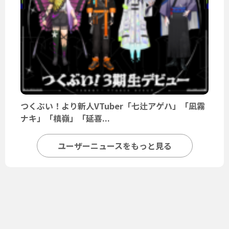
つくぶい！より新人VTuber「七辻アゲハ」「凪霧
ナキ」「槙嶺」「延喜...
ユーザーニュースをもっと見る