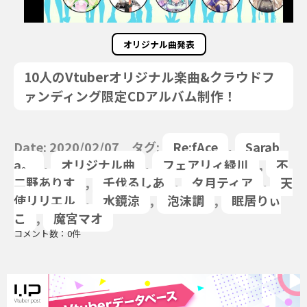
オリジナル曲発表
10人のVtuberオリジナル楽曲&クラウドフ
ァンディング限定CDアルバム制作！
Date: 2020/02/07 タグ:
Re:fAce
,
Sarab
a。
,
オリジナル曲
,
フェアリィ緑川
,
不
二野ありす
,
千伐るしあ
,
夕月ティア
,
天
使リリエル
,
水鏡涼
,
泡沫調
,
眠居りぃ
こ
,
魔宮マオ
コメント数：0件