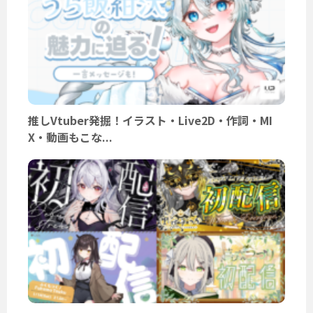
推しVtuber発掘！イラスト・Live2D・作詞・MI
X・動画もこな...