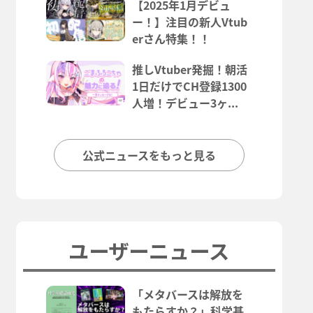
【2025年1月デビュ
ー！】注目の新人Vtub
erさん特集！！
推しVtuber発掘！朝活
1日だけでCH登録1300
人増！デビュー3ヶ...
公式ニュースをもっと見る
ユーザーニュース
「メタバースは解放を
もたらすか？」科学基