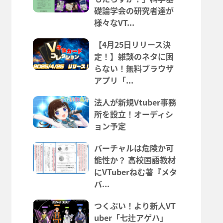
礎論学会の研究者達が
様々なVT...
【4月25日リリース決
定！】雑談のネタに困
らない！無料ブラウザ
アプリ「...
法人が新規Vtuber事務
所を設立！オーディシ
ョン予定
バーチャルは危険か可
能性か？ 高校国語教材
にVTuberねむ著『メタ
バ...
つくぶい！より新人VT
uber「七辻アゲハ」