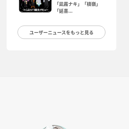
「凪霧ナキ」「槙嶺」
「延喜...
ユーザーニュースをもっと見る