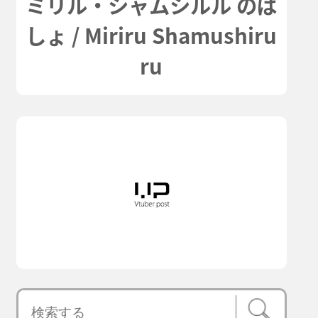
ミリル・シャムシルル のば
しょ / Miriru Shamushiru
ru