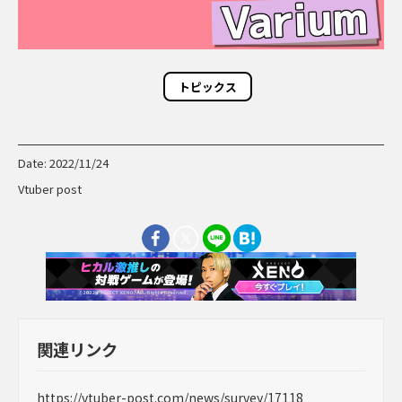
トピックス
Date: 2022/11/24
Vtuber post
関連リンク
https://vtuber-post.com/news/survey/17118