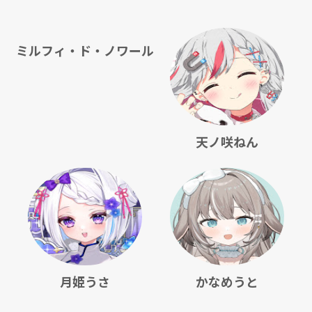
ミルフィ・ド・ノワール
天ノ咲ねん
月姫うさ
かなめうと