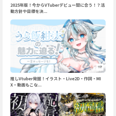
2025年版！今からVTuberデビュー間に合う！？活
動方針や目標を決...
推しVtuber発掘！イラスト・Live2D・作詞・MI
X・動画もこな...