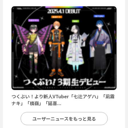
つくぶい！より新人VTuber「七辻アゲハ」「凪霧
ナキ」「槙嶺」「延喜...
ユーザーニュースをもっと見る