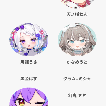
天ノ咲ねん
月姫うさ
かなめうと
黒金はず
クラム=ミシャ
幻鬼 ヤヤ