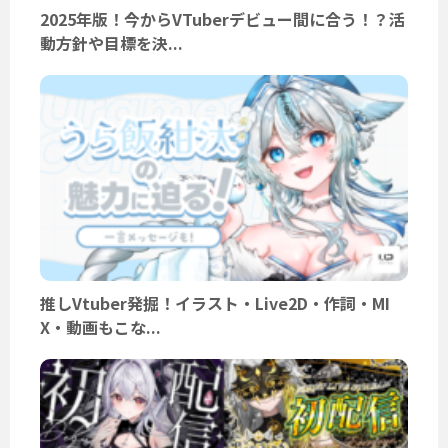
2025年版！今からVTuberデビュー間に合う！？活
動方針や目標を決...
推しVtuber発掘！イラスト・Live2D・作詞・MI
X・動画もこな...