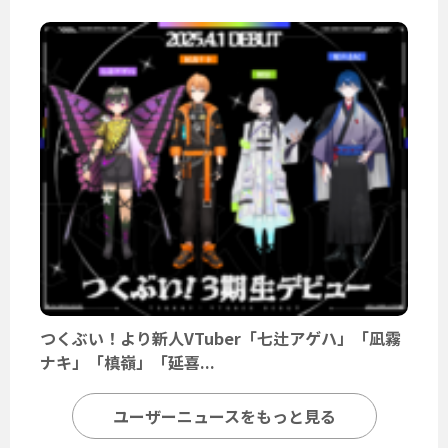
つくぶい！より新人VTuber「七辻アゲハ」「凪霧
ナキ」「槙嶺」「延喜...
ユーザーニュースをもっと見る