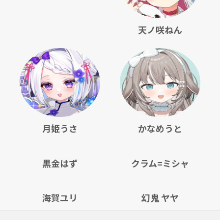
天ノ咲ねん
月姫うさ
かなめうと
黒金はず
クラム=ミシャ
海賀ユリ
幻鬼 ヤヤ