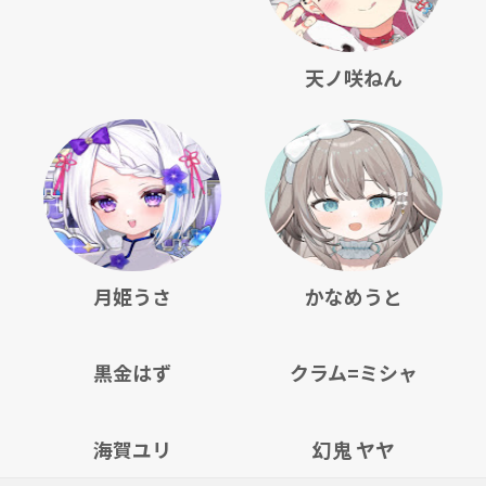
天ノ咲ねん
月姫うさ
かなめうと
黒金はず
クラム=ミシャ
海賀ユリ
幻鬼 ヤヤ