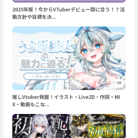
2025年版！今からVTuberデビュー間に合う！？活
動方針や目標を決...
推しVtuber発掘！イラスト・Live2D・作詞・MI
X・動画もこな...