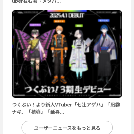
uberねむ著『メタバ...
つくぶい！より新人VTuber「七辻アゲハ」「凪霧
ナキ」「槙嶺」「延喜...
ユーザーニュースをもっと見る