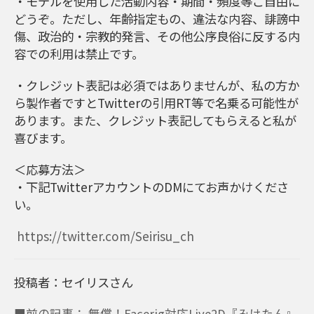
・モデルを使用した活動内容・期間・頻度等ご自由に
どうぞ。ただし、年齢指定もの、違法な内容、誹謗中
傷、政治的・宗教的発言、その他公序良俗に反する内
容での利用は禁止です。
・クレジット表記は必須ではありませんが、私の方か
ら製作者ですとTwitterの引用RT等で名乗る可能性が
あります。また、クレジット表記してもらえると私が
喜びます。
＜応募方法＞
・下記TwitterアカウントのDMにてお声かけくださ
い。
https://twitter.com/Seirisu_ch
投稿者：セイリスさん
■前の記事： 無償！Facerig対応Live2D『みけたん』