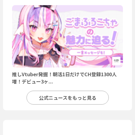
推しVtuber発掘！朝活1日だけでCH登録1300人
増！デビュー3ヶ...
公式ニュースをもっと見る
ユーザーニュース