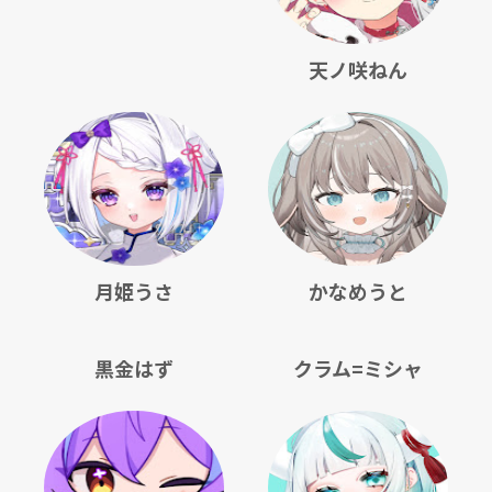
天ノ咲ねん
月姫うさ
かなめうと
黒金はず
クラム=ミシャ