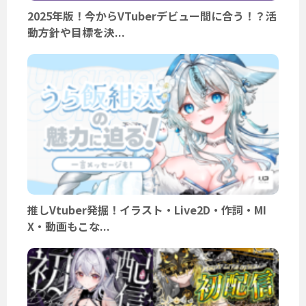
2025年版！今からVTuberデビュー間に合う！？活
動方針や目標を決...
推しVtuber発掘！イラスト・Live2D・作詞・MI
X・動画もこな...