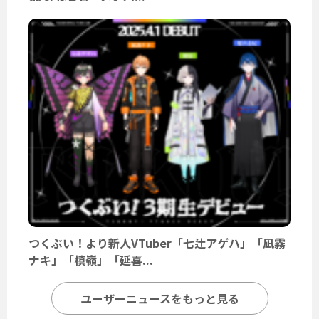
つくぶい！より新人VTuber「七辻アゲハ」「凪霧
ナキ」「槙嶺」「延喜...
ユーザーニュースをもっと見る