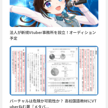
法人が新規Vtuber事務所を設立！オーディション
予定
バーチャルは危険か可能性か？ 高校国語教材にVT
uberねむ著『メタバ...