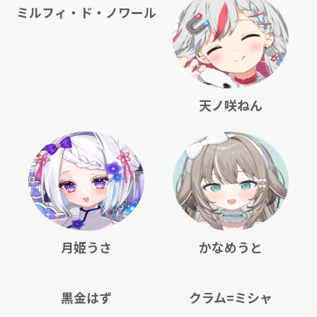
ミルフィ・ド・ノワール
天ノ咲ねん
月姫うさ
かなめうと
黒金はず
クラム=ミシャ