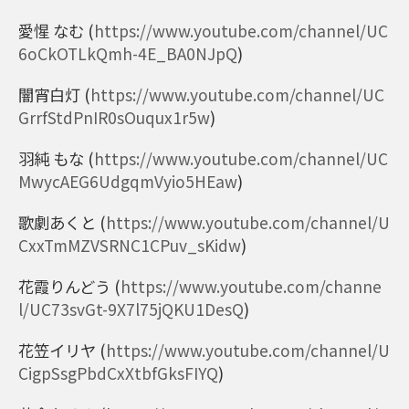
愛惺 なむ
(
https://www.youtube.com/channel/UC
6oCkOTLkQmh-4E_BA0NJpQ
)
闇宵白灯
(
https://www.youtube.com/channel/UC
GrrfStdPnIR0sOuqux1r5w
)
羽純 もな
(
https://www.youtube.com/channel/UC
MwycAEG6UdgqmVyio5HEaw
)
歌劇あくと
(
https://www.youtube.com/channel/U
CxxTmMZVSRNC1CPuv_sKidw
)
花霞りんどう
(
https://www.youtube.com/channe
l/UC73svGt-9X7l75jQKU1DesQ
)
花笠イリヤ
(
https://www.youtube.com/channel/U
CigpSsgPbdCxXtbfGksFIYQ
)