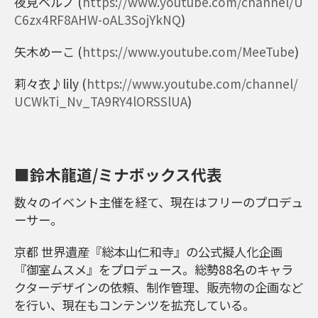
夜見ベルノ
(
https://www.youtube.com/channel/U
C6zx4RF8AHW-oAL3SojYkNQ
)
矢木めーこ
(
https://www.youtube.com/MeeTube
)
莉々衣♪lily
(
https://www.youtube.com/channel/
UCWkTi_Nv_TA9RY4lORSSlUA
)
■鈴木龍道/ミナボックス代表
数々のイベント主催を経て、現在はフリーのプロデュ
ーサー。
京都 世界遺産『総本山仁和寺』の公式擬人化企画
『御室ムスメ』をプロデュース。総勢88名のキャラ
クターデザインの依頼、制作管理、販売物の企画など
を行い、現在もコンテンツを拡充している。