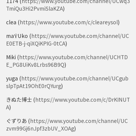
1174
(
https://www.youtube.com/channel/UCwq3
TmiQu3Hi2PvmiSlaKZA
)
clea
(
https://www.youtube.com/c/cleareysol
)
maŸUko
(
https://www.youtube.com/channel/UC
E0ETB-j-qiXQiKPIG-0tCA
)
Miki
(
https://www.youtube.com/channel/UCHTD
E_PG8UiKv8Lrbs96B9Q
)
yuga
(
https://www.youtube.com/channel/UCgub
slpTpAt19OhE0rQYurg
)
きぬた博士
(
https://www.youtube.com/c/DrKINUT
A
)
ぐずりあ
(
https://www.youtube.com/channel/UC
zvm99Gj6nJpf3zbUV_XOAg
)