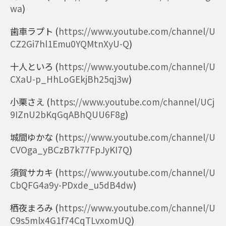
wa
)
歯車ラプト
(
https://www.youtube.com/channel/U
CZ2Gi7hl1Emu0YQMtnXyU-Q
)
十人といろ
(
https://www.youtube.com/channel/U
CXaU-p_HhLoGEkjBh25qj3w
)
小栗さえ
(
https://www.youtube.com/channel/UCj
9IZnU2bKqGqABhQUU6F8g
)
城間ゆかな
(
https://www.youtube.com/channel/U
CVOga_yBCzB7k77FpJyKI7Q
)
須賀サカキ
(
https://www.youtube.com/channel/U
CbQFG4a9y-PDxde_u5dB4dw
)
栖夜まろみ
(
https://www.youtube.com/channel/U
C9s5mlx4G1f74CqTLvxomUQ
)