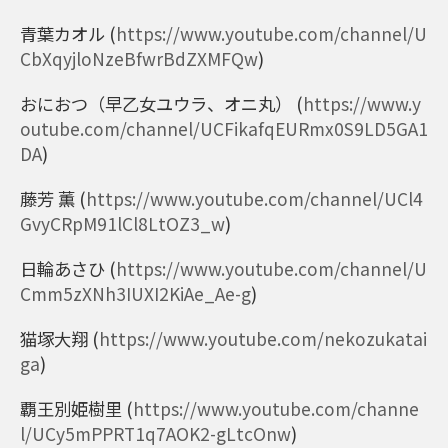
青葉カオル
(
https://www.youtube.com/channel/U
CbXqyjloNzeBfwrBdZXMFQw
)
おにおつ（早乙女ユウラ、オニ丸）
(
https://www.y
outube.com/channel/UCFikafqEURmx0S9LD5GA1
DA
)
藤芳 薫
(
https://www.youtube.com/channel/UCl4
GvyCRpM91lCl8LtOZ3_w
)
日輪あさひ
(
https://www.youtube.com/channel/U
Cmm5zXNh3IUXI2KiAe_Ae-g
)
猫塚大翔
(
https://www.youtube.com/nekozukatai
ga
)
覇王別姫樹里
(
https://www.youtube.com/channe
l/UCy5mPPRT1q7AOK2-gLtcOnw
)