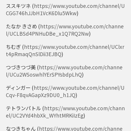
ススキツネ
(
https://www.youtube.com/channel/U
CGG746hJJbH1VcK6Dlu5Wkw
)
たなか きさめ
(
https://www.youtube.com/channe
l/UCLBSd4PNHuDBe_x1Q7RQ2Nw
)
ちむぎ
(
https://www.youtube.com/channel/UClxr
t4pRmaqQnSlDii3EJBQ
)
つづきつづ美
(
https://www.youtube.com/channe
l/UCu2WSoswhlYErSPYsbdpLhQ
)
ディンガー
(
https://www.youtube.com/channel/U
Cqv-F8qvAGapXz9DU0_h1JQ
)
テトランパトル
(
https://www.youtube.com/chann
el/UC2VYd4hbXk_WYhtMRKiIzEg
)
なつきちゃん
(
https://www.youtube.com/channe