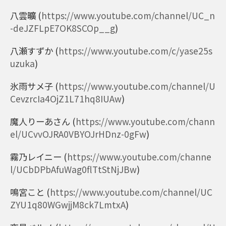
八雲曠
(
https://www.youtube.com/channel/UC_n
-deJZFLpE7OK8SCOp__g
)
八瀬すずか
(
https://www.youtube.com/c/yase25s
uzuka
)
氷雨サメ子
(
https://www.youtube.com/channel/U
CevzrcIa4OjZ1L71hq8IUAw
)
魔人りーあさん
(
https://www.youtube.com/chann
el/UCvvOJRA0VBYOJrHDnz-0gFw
)
霧乃レイニー
(
https://www.youtube.com/channe
l/UCbDPbAfuWag0flTtStNjJBw
)
鳴宮こと
(
https://www.youtube.com/channel/UC
ZYU1q80WGwjjM8ck7LmtxA
)