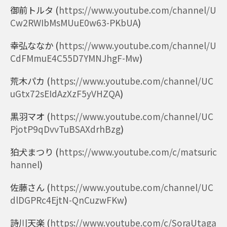
御前トルタ
(
https://www.youtube.com/channel/U
Cw2RWIbMsMUuE0w63-PKbUA
)
幸弘ななか
(
https://www.youtube.com/channel/U
CdFMmuE4C55D7YMNJhgF-Mw
)
荒木パカ
(
https://www.youtube.com/channel/UC
uGtx72sEIdAzXzF5yVHZQA
)
黒羽マオ
(
https://www.youtube.com/channel/UC
PjotP9qDvvTuBSAXdrhBzg
)
狛犬まつり
(
https://www.youtube.com/c/matsuric
hannel
)
佐藤さん
(
https://www.youtube.com/channel/UC
dlDGPRc4EjtN-QnCuzwFKw
)
詩川天楽
(
https://www.youtube.com/c/SoraUtaga