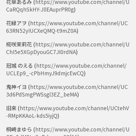
花傘あるみ
(
https://www.youtube.com/channel/U
CaRQqhSkHY-JllEAuprPR0g
)
花緑アヲ
(
https://www.youtube.com/channel/UC
63RN52yIUCXeQMQ-t9mZ0A
)
椛咲茉莉花
(
https://www.youtube.com/channel/U
ChI5e5XGpDyouGC7JI0rdNA
)
冠城 のえる
(
https://www.youtube.com/channel/
UCLEp9_-cPbHmyJ9dmjcEwCQ
)
鬼神イヨ
(
https://www.youtube.com/channel/UC
3d6PdSmgPWSsgl3EZ_beMA
)
旧來
(
https://www.youtube.com/channel/UCtehV
-RMpKKAoL-kds5iyjQ
)
桐崎まゆら
(
https://www.youtube.com/channel/U