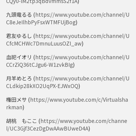
CQy0-lM2tp3qBdvmmsS2f1A
)
九頭竜るる
(
https://www.youtube.com/channel/U
C8eJeIlhbPyFsxWTMFUjBog
)
君友ゆるし
(
https://www.youtube.com/channel/U
CfcMCHWc7DmnuLuusOZI_aw
)
血祀イオリ
(
https://www.youtube.com/channel/U
CCrZiQ36tCJgu6-W1zvkBIg
)
月羊めとろ
(
https://www.youtube.com/channel/U
CLdkip28kXO2UqPX-EJWxOQ
)
権田メサ
(
https://www.youtube.com/c/Virtualsha
rkman
)
胡桃 もここ
(
https://www.youtube.com/channe
l/UC3Gjf3CezDgDwAAwBUweD4A
)