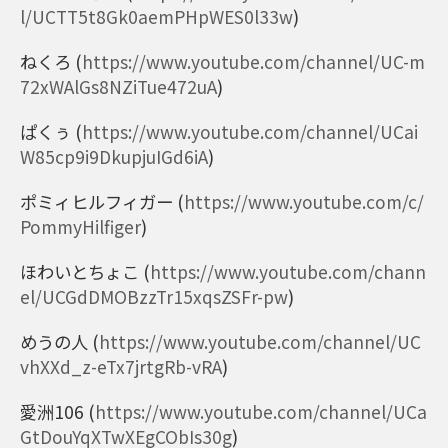
l/UCTT5t8Gk0aemPHpWES0l33w
)
ねくろ
(
https://www.youtube.com/channel/UC-m
72xWAlGs8NZiTue472uA
)
ぱくぅ
(
https://www.youtube.com/channel/UCai
W85cp9i9DkupjuIGd6iA
)
ポミィヒルフィガー
(
https://www.youtube.com/c/
PommyHilfiger
)
ほわいとちょこ
(
https://www.youtube.com/chann
el/UCGdDMOBzzTr15xqsZSFr-pw
)
めうの人
(
https://www.youtube.com/channel/UC
vhXXd_z-eTx7jrtgRb-vRA
)
愛洲106
(
https://www.youtube.com/channel/UCa
GtDouYqXTwXEgCObIs30g
)