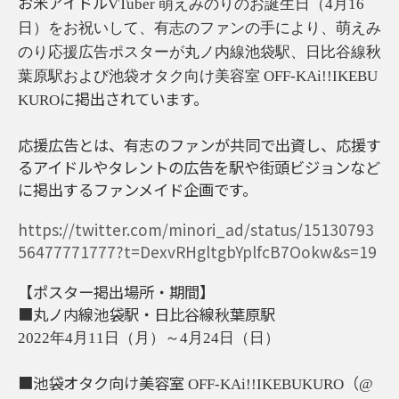
お米アイドル
VTuber
萌えみのりのお誕生日（4月16
日）をお祝いして、有志のファンの手により、萌えみ
のり応援広告ポスターが丸ノ内線池袋駅、日比谷線秋
葉原駅および池袋オタク向け美容室
OFF-KAi!!IKEBU
に掲出されています。
KURO
応援広告とは、有志のファンが共同で出資し、応援す
るアイドルやタレントの広告を駅や街頭ビジョンなど
に掲出するファンメイド企画です。
https://twitter.com/minori_ad/status/15130793
56477771777?t=DexvRHgltgbYplfcB7Ookw&s=19
【ポスター掲出場所・期間】
■丸ノ内線池袋駅・日比谷線秋葉原駅
2022年4月11日（月）～4月24日（日）
■池袋オタク向け美容室
（
OFF-KAi!!IKEBUKURO
@