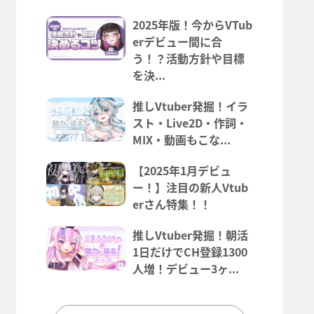
2025年版！今からVTub
erデビュー間に合
う！？活動方針や目標
を決...
推しVtuber発掘！イラ
スト・Live2D・作詞・
MIX・動画もこな...
【2025年1月デビュ
ー！】注目の新人Vtub
erさん特集！！
推しVtuber発掘！朝活
1日だけでCH登録1300
人増！デビュー3ヶ...