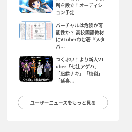
所を設立！オーディシ
ョン予定
バーチャルは危険か可
能性か？ 高校国語教材
にVTuberねむ著『メタ
バ...
つくぶい！より新人VT
uber「七辻アゲハ」
「凪霧ナキ」「槙嶺」
「延喜...
ユーザーニュースをもっと見る