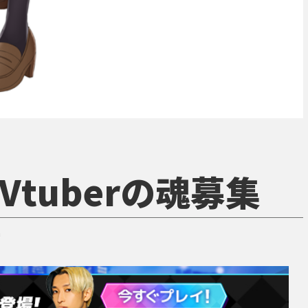
tuberの魂募集
集