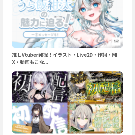
推しVtuber発掘！イラスト・Live2D・作詞・MI
X・動画もこな...